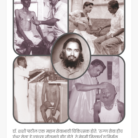
डॉ. शशी पाटील एक महान सेवाभावी चिकित्सक होते. 'रुग्ण सेवा हीच
ईश्वर सेवा' हे त्यांच्या जीवनाचे ब्रीद होते. ते नेहमी निस्वार्थ व निर्मळ