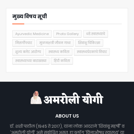
मुख्य विषय सूची
Ayurvedic Medicine
Photo Gallery
धडे स्वास्थ्याचे
निसर्गोपचार
मूळनक्षत्री जीवन गाथा
शिवांबू चिकित्सा
शून्य बजेट आरोग्य
स्वास्थ्य कविता
स्वास्थ्यप्रेरकांचे विचार
स्वास्थ्याच्या बाराखड्या
हिंदी कविता
ABOUT US
डॉ. शशी पाटील (1945 ते 2017), यांना लोक आदराने 'शिवांबू महर्षी' व
'अमरोली योगी' असे संबोधित असत. हा ब्लॉग 'विनाऔषध स्वास्थ्य' या